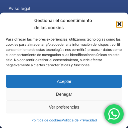
Aviso legal
Términos y condiciones de compra
Gestionar el consentimiento
de las cookies
Política de cookies (UE)
Para ofrecer las mejores experiencias, utilizamos tecnologías como las
Política de Privacidad
cookies para almacenar y/o acceder a la información del dispositivo. El
consentimiento de estas tecnologías nos permitirá procesar datos como
el comportamiento de navegación o las identificaciones únicas en este
sitio. No consentir o retirar el consentimiento, puede afectar
negativamente a ciertas características y funciones.
Contacto
Aceptar
+34 637 102 897
Página de contacto
Denegar
Puerto Banús, Marbella
Ver preferencias
Política de cookies
Política de Privacidad