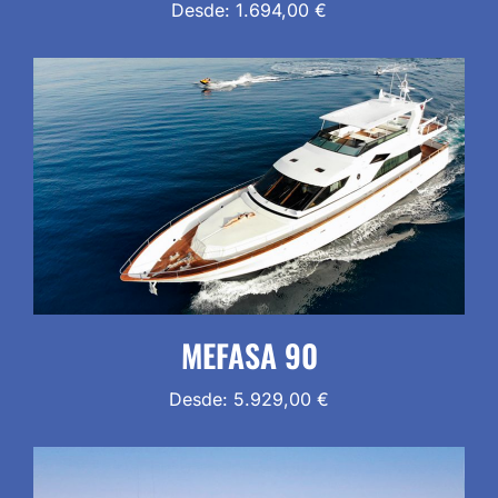
Desde:
1.694,00
€
MEFASA 90
Desde:
5.929,00
€