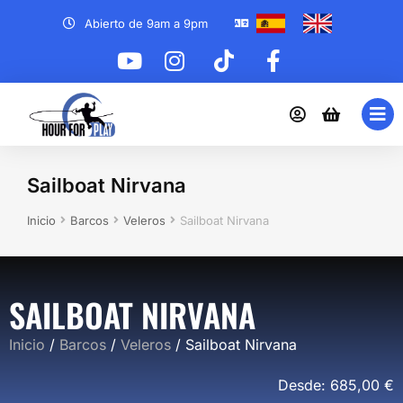
Abierto de 9am a 9pm
Sailboat Nirvana
Estás aquí:
Inicio
Barcos
Veleros
Sailboat Nirvana
SAILBOAT NIRVANA
Inicio
/
Barcos
/
Veleros
/ Sailboat Nirvana
Desde:
685,00
€