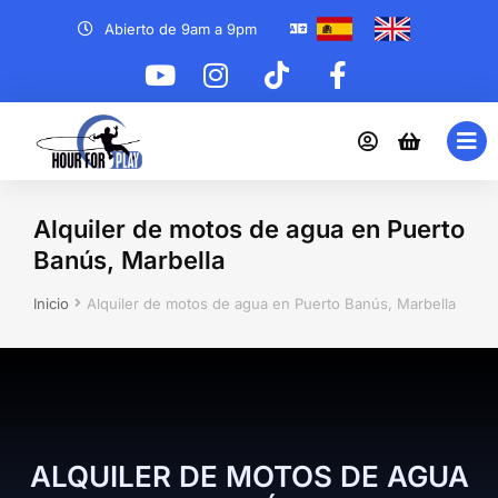
Abierto de 9am a 9pm
Alquiler de motos de agua en Puerto
Banús, Marbella
Estás aquí:
Inicio
Alquiler de motos de agua en Puerto Banús, Marbella
ALQUILER DE MOTOS DE AGUA