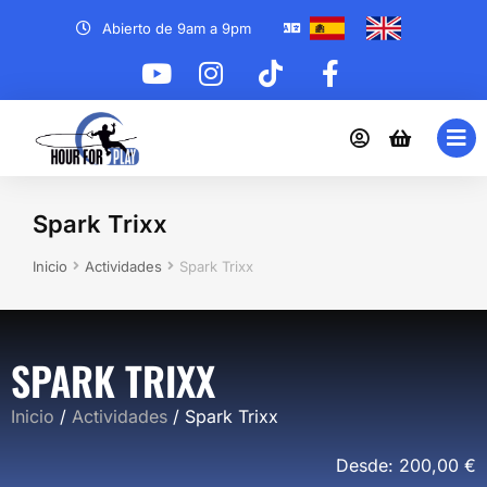
Abierto de 9am a 9pm
Spark Trixx
Estás aquí:
Inicio
Actividades
Spark Trixx
SPARK TRIXX
Inicio
/
Actividades
/ Spark Trixx
Desde:
200,00
€