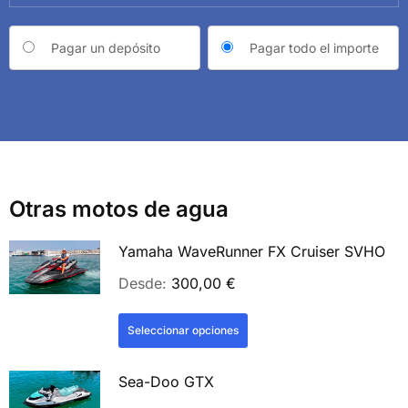
Choose
Pagar un depósito
Pagar todo el importe
your
payment
option
Otras motos de agua
Yamaha WaveRunner FX Cruiser SVHO
Desde:
300,00
€
Seleccionar opciones
Sea-Doo GTX