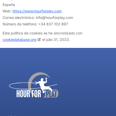
España
Web:
https://www.hourforplay.com
Correo electrónico:
info@
hourforplay.com
Número de teléfono: +34 637 102 897
Esta política de cookies se ha sincronizado con
cookiedatabase.org
el julio 31, 2023.