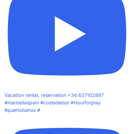
Vacation rental, reservation +34 637102897
#marbellaspain #costadelsol #Hourforplay
#puertobanús #