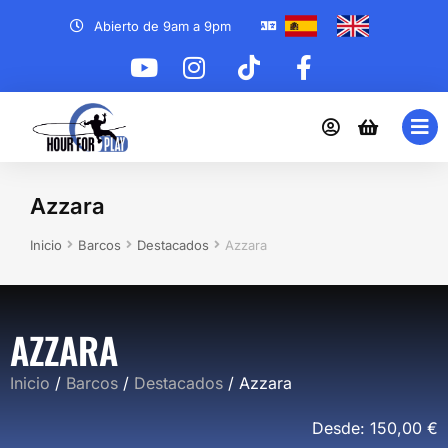
Abierto de 9am a 9pm
Azzara
Estás aquí:
Inicio
Barcos
Destacados
Azzara
AZZARA
Inicio
/
Barcos
/
Destacados
/ Azzara
Desde:
150,00
€