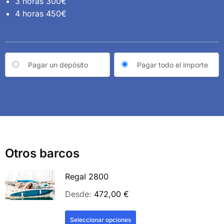
3 horas 300€
4 horas 450€
Choose
Pagar un depósito
Pagar todo el importe
your
payment
option
Otros barcos
Regal 2800
Desde:
472,00
€
Seleccionar opciones