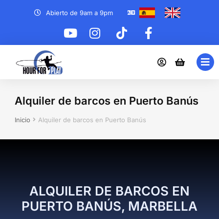
Abierto de 9am a 9pm
Alquiler de barcos en Puerto Banús
Estás aquí:
Inicio
Alquiler de barcos en Puerto Banús
ALQUILER DE BARCOS EN
PUERTO BANÚS, MARBELLA