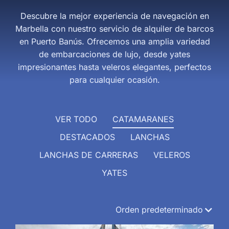
Descubre la mejor experiencia de navegación en
Marbella con nuestro servicio de alquiler de barcos
en Puerto Banús. Ofrecemos una amplia variedad
de embarcaciones de lujo, desde yates
impresionantes hasta veleros elegantes, perfectos
para cualquier ocasión.
VER TODO
CATAMARANES
DESTACADOS
LANCHAS
LANCHAS DE CARRERAS
VELEROS
YATES