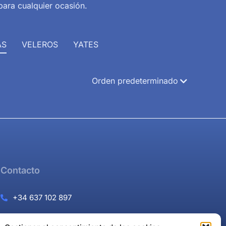
para cualquier ocasión.
AS
VELEROS
YATES
Contacto
+34 637 102 897
Página de contacto