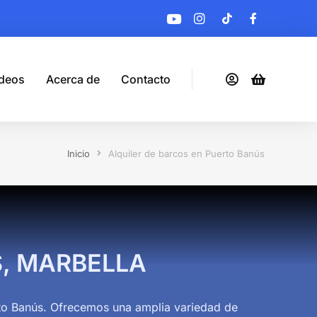
deos
Acerca de
Contacto
Inicio
Alquiler de barcos en Puerto Banús
S, MARBELLA
rto Banús. Ofrecemos una amplia variedad de