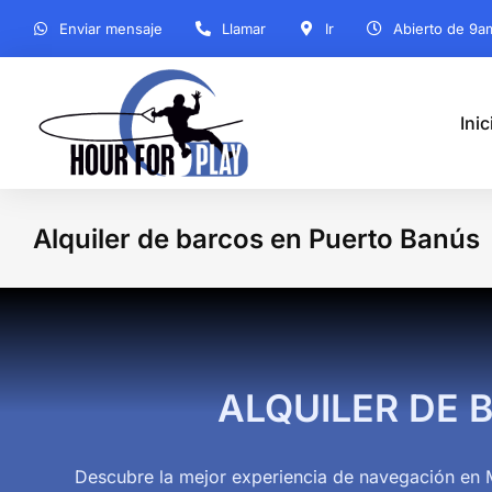
Enviar mensaje
Llamar
Ir
Abierto de 9a
Inic
Alquiler de barcos en Puerto Banús
ALQUILER DE 
Descubre la mejor experiencia de navegación en M