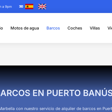
m a 9pm
io
Motos de agua
Barcos
Coches
Villas
Vi
Estás aquí:
BARCOS EN PUERTO BANÚ
arbella con nuestro servicio de alquiler de barcos en Pue