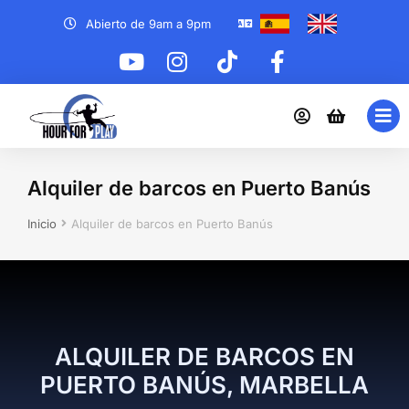
Abierto de 9am a 9pm
Alquiler de barcos en Puerto Banús
Estás aquí:
Inicio
Alquiler de barcos en Puerto Banús
ALQUILER DE BARCOS EN
PUERTO BANÚS, MARBELLA